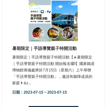
大
政
策
個
資
保
護
網
暑期限定｜手語導覽親子特開活動
站
導
暑期限定｜手語導覽親子特開活動【☀️暑期限定
覽
｜手語導覽親子特開活動 開始報名囉❗️】國家鐵道
博物館籌備處將於7月15日（星期六）上午舉辦
隱
私
「手語導覽親子特開活動」，邀請有聽障成員的
權
家庭👨&z...
及
安
日期：2023-07-15 ~ 2023-07-15
全
政
策