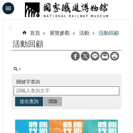
:::
跳到主要內容區塊
進
階
:::
搜
首頁
展覽參觀
活動
活動回顧
尋
活動回顧
En
日
文
關鍵字查詢
認
識
鐵
博
展
覽