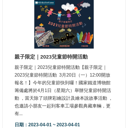
宣
示
網
站
資
料
開
放
親子限定｜2023兒童節特開活動
宣
告
親子限定｜2023兒童節特開活動【親子限定｜
著
2023兒童節特開活動 3月20日（一）12:00開放
作
報名！】今年的兒童節快到囉！國家鐵道博物館
權
籌備處將於4月1日（星期六）舉辦兒童節特開活
聲
動 ，當天除了頭牌彩繪設計及繪本說故事活動 ，
明
也邀請小朋友一起到客車工場參觀典藏車輛，更
有...
日期：2023-04-01 ~ 2023-04-01