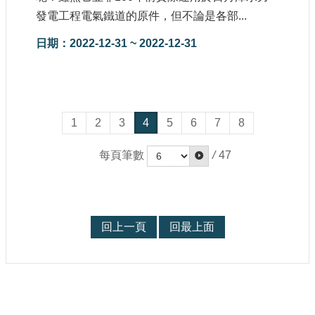
發電工程電氣鐵道的原件，但不論是各部...
日期：2022-12-31 ~ 2022-12-31
1
2
3
4
5
6
7
8
每頁筆數
/
47
回上一頁
回最上面
: