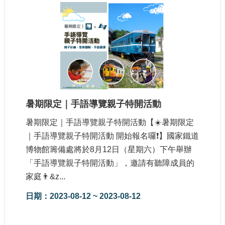
站
導
覽
相
關
連
結
服
暑期限定｜手語導覽親子特開活動
務
信
暑期限定｜手語導覽親子特開活動【☀️暑期限定
箱
｜手語導覽親子特開活動 開始報名囉❗️】國家鐵道
博物館籌備處將於8月12日（星期六）下午舉辦
「手語導覽親子特開活動」，邀請有聽障成員的
家庭👨&z...
文
日期：2023-08-12 ~ 2023-08-12
化
部
重