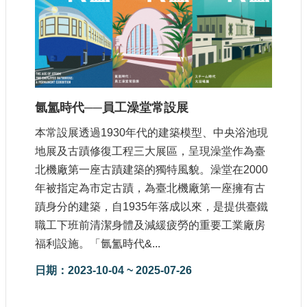
參
觀
研
究
典
藏
氤氳時代──員工澡堂常設展
本常設展透過1930年代的建築模型、中央浴池現
便
地展及古蹟修復工程三大展區，呈現澡堂作為臺
民
服
北機廠第一座古蹟建築的獨特風貌。澡堂在2000
務
年被指定為市定古蹟，為臺北機廠第一座擁有古
蹟身分的建築，自1935年落成以來，是提供臺鐵
公
職工下班前清潔身體及減緩疲勞的重要工業廠房
開
福利設施。「氤氳時代&...
資
訊
日期：2023-10-04 ~ 2025-07-26
網