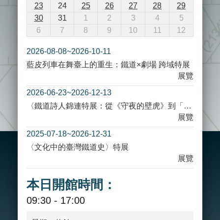
23
24
25
26
27
28
29
站
導
30
31
1
2
3
4
5
覽
6
7
8
9
10
11
12
相
2026-08-08
~
2026-10-11
關
藍皮列車在舞臺上的重生：鐵道×劇場 跨域特展
連
展覽
結
2026-06-23
~
2026-12-13
服
務
〈鐵道詩人錦連特展：從《守夜的壁虎》到「吝嗇的蜘蛛」〉特展
信
展覽
箱
2025-07-18
~
2026-12-31
〈文化中的臺灣鐵道史〉特展
展覽
本日開館時間：
文
化
09:30 - 17:00
部
重