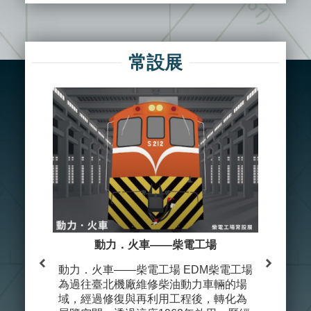
常設展
動力．火車——柴電工場
臺北
動力．火車——柴電工場 EDM柴電工場
臺北機廠
為過往臺北機廠維修柴油動力車輛的場
室（舊稱
域，經過修復與再利用工程後，轉化為
政中樞，