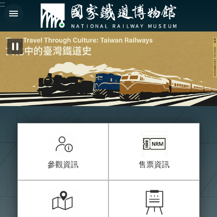
:::
跳到主要內容區塊
進
:
階
搜
尋
En
日
文
認
識
參觀資訊
售票資訊
鐵
博
展
覽