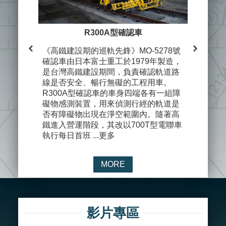
R300A型確認車
D
《高鐵建設期的巡軌先鋒》MO-5278號
確認車由日本富士重工於1979年製造，
*以上數據
是台灣高鐵建設期間，負責確認軌道路
改造後之
線是否安全、暢行無礙的工程用車。
（原キハ1
R300A型確認車的車身四端各有一組障
（原キハ2
礙物感測裝置，用來偵測行經的軌道是
（原キハ3
否有障礙物出現在淨空範圍內。隨著高
（原キハ40
鐵進入營運階段，其改以700T型電聯車
執行每日首班 ...更多
MORE
影片專區