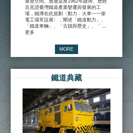
展覽空間。透過這座1962年啟用、歷經
1935年
且見證臺灣鐵道產業孌遷與發展的工
機廠前，
場，鐵博在此規劃〈動力．火車一一柴
間。總辦
電工場常設展〉，闡述「鐵道動力」、
轉變為對
「鐵道車輛」、「古蹟與歷史」、「 ...
有現地展、
更多
多
MORE
鐵道典藏