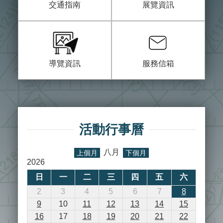
交通指南
展覽資訊
參
觀
研
究
導覽資訊
服務信箱
典
藏
便
民
服
活動行事曆
務
八月
上個月
下個月
公
2026
開
日
一
二
三
四
五
六
資
訊
2
3
4
5
6
7
8
9
10
11
12
13
14
15
16
17
18
19
20
21
22
網