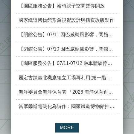
宣
【園區服務公告】臨時親子空間暫停開放
示
國家鐵道博物館形象視覺設計與摺頁改版製作
網
站
【閉館公告】07/11 因巴威颱風影響，閉館一日
資
料
開
【閉館公告】07/10 因巴威颱風影響，閉館一日
放
宣
【園區服務公告】07/11-07/12 乘車體驗停駛公告
告
國定古蹟臺北機廠組立工場再利用(第一階段)工程工作報告書委託專業服務(115/07/08-115/07/14)
著
作
權
海洋委員會海洋保育署 「2026 海洋保育創意短影音競賽」
聲
明
當摩爾斯電碼化為詩作：國家鐵道博物館推出「鐵道詩人錦連特展」 鐵道技術與文學的交軌！
MORE