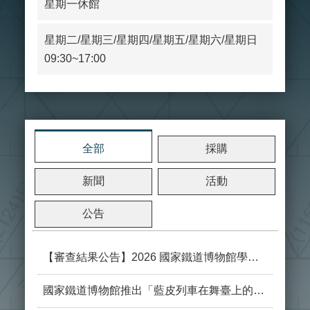
星期一休館
大
政
策
星期二/星期三/星期四/星期五/星期六/星期日
09:30~17:00
個
資
保
護
網
全部
採購
站
導
覽
新聞
活動
隱
公告
私
權
及
【審查結果公告】2026 國家鐵道博物館學術研討會：鐵道技術的保存與轉化
安
全
國家鐵道博物館推出「藍皮列車在舞臺上的重生」特展
政
策