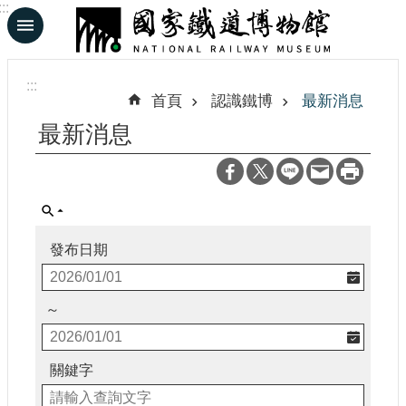
:::
跳到主要內容區塊
進
階
:::
搜
首頁
認識鐵博
最新消息
尋
最新消息
En
日
文
發布日期
認
識
～
鐵
博
關鍵字
展
覽