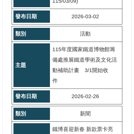
115/03/09)
站
導
2026-03-02
覽
相
活動
關
連
結
115年度國家鐵道博物館籌
服
備處推展鐵道學術及文化活
務
動補助計畫 3/1開始收
信
箱
件
2026-02-26
新聞
文
化
部
鐵博喜迎新春 新款票卡亮
重