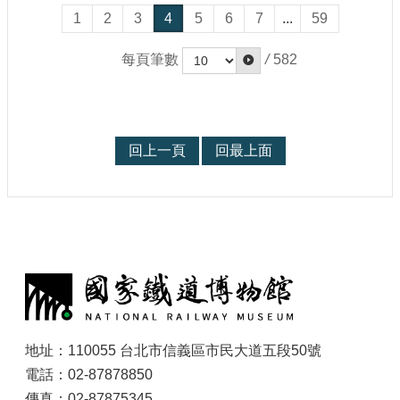
1
2
3
4
5
6
7
...
59
每頁筆數
/
582
回上一頁
回最上面
:
地址：110055 台北市信義區市民大道五段50號
電話：02-87878850
傳真：02-87875345