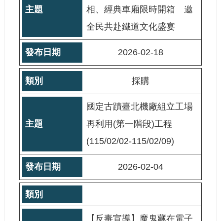
大
相、經典車廂限時開箱 邀
政
全民共赴鐵道文化盛宴
策
個
2026-02-18
資
保
護
採購
網
國定古蹟臺北機廠組立工場
站
導
再利用(第一階段)工程
覽
(115/02/02-115/02/09)
隱
私
2026-02-04
權
及
安
全
政
【反毒宣導】魔鬼藏在電子
策