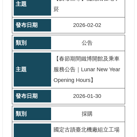
宣
菸
示
網
2026-02-02
站
資
公告
料
開
放
【春節期間鐵博開館及乘車
宣
告
服務公告｜Lunar New Year
Opening Hours】
著
作
權
2026-01-30
聲
明
採購
國定古蹟臺北機廠組立工場