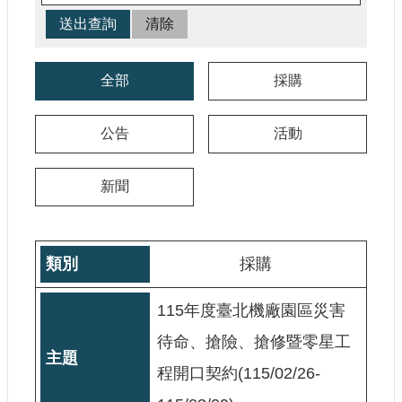
參
觀
研
全部
採購
究
典
公告
活動
藏
便
新聞
民
服
務
採購
公
開
115年度臺北機廠園區災害
資
待命、搶險、搶修暨零星工
訊
程開口契約(115/02/26-
網