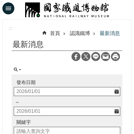
:::
跳到主要內容區塊
進
階
:::
搜
首頁
認識鐵博
最新消息
尋
最新消息
En
日
文
發布日期
認
識
～
鐵
博
關鍵字
展
覽