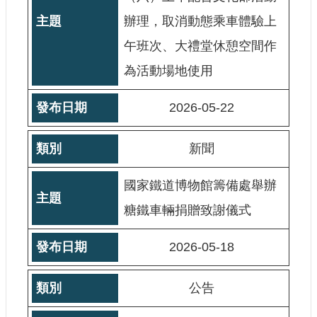
宣
辦理，取消動態乘車體驗上
示
午班次、大禮堂休憩空間作
網
站
為活動場地使用
資
料
2026-05-22
開
放
宣
新聞
告
國家鐵道博物館籌備處舉辦
著
作
糖鐵車輛捐贈致謝儀式
權
聲
明
2026-05-18
公告