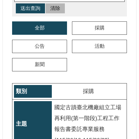
參
觀
研
全部
採購
究
典
公告
活動
藏
便
新聞
民
服
務
採購
公
開
國定古蹟臺北機廠組立工場
資
再利用(第一階段)工程工作
訊
報告書委託專業服務
網