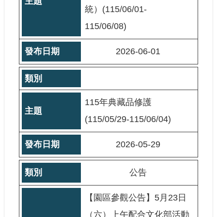
大
統）(115/06/01-
政
115/06/08)
策
個
2026-06-01
資
保
護
網
115年典藏品修護
站
導
(115/05/29-115/06/04)
覽
2026-05-29
隱
私
權
公告
及
安
全
【園區參觀公告】5月23日
政
（六）上午配合文化部活動
策