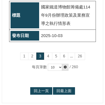
國家鐵道博物館籌備處114
年9月份辦理政策及業務宣
導之執行情形表
2025-10-03
1
2
3
4
5
6
...
26
每頁筆數
/
260
回上一頁
回最上面