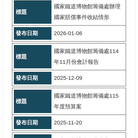
大
國家鐵道博物館籌備處辦理
政
國家賠償事件收結情形
策
個
2026-01-06
資
保
護
國家鐵道博物館籌備處114
網
年11月份會計報告
站
導
2025-12-09
覽
隱
國家鐵道博物館籌備處115
私
權
年度預算案
及
安
2025-11-20
全
政
策