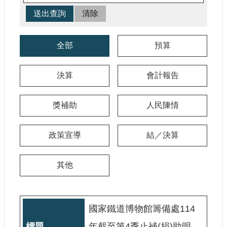
參
觀
研
全部
預算
究
典
決算
會計報告
藏
便
獎補助
人民陳情
民
服
務
政策宣導
結／決算
公
其他
開
資
訊
國家鐵道博物館籌備處114
網
年截至第4季止補(捐)助明