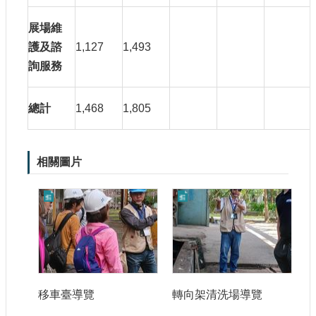
展場維
護及諮
1,127
1,493
詢服務
總計
1,468
1,805
相關圖片
移車臺導覽
轉向架清洗場導覽