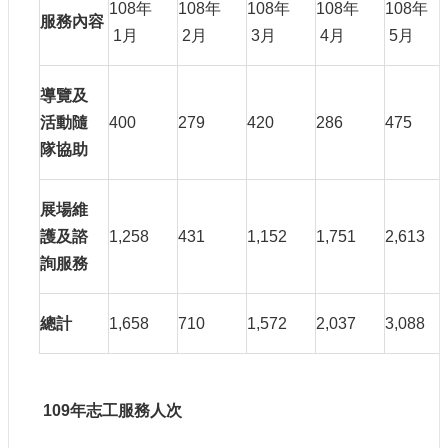
108年
108年
108年
108年
108年
大
服務內容
1月
2月
3月
4月
5月
政
策
個
導覽及
資
活動隨
400
279
420
286
475
保
隊協助
護
網
展場維
站
護及諮
1,258
431
1,152
1,751
2,613
導
覽
詢服務
隱
私
總計
1,658
710
1,572
2,037
3,088
權
及
安
全
109
年志工服務人次
政
策