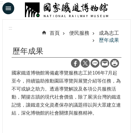
:::
跳到主要內容區塊
進
階
:::
搜
首頁
便民服務
成為志工
尋
歷年成果
歷年成果
En
日
國家鐵道博物館籌備處導覽服務志工於106年7月起
文
至今，持續協助推動園區導覽與展覽介紹等任務，為
不可或缺之助力。透過導覽解說及各項公共服務活
認
識
動，闡揚古蹟的現代社會價值，除了展演台灣的鐵道
鐵
記憶，讓鐵道文化資產保存的議題得以與大眾建立連
博
結，深化博物館的社會關懷與服務精神。
展
覽