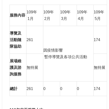
宣
示
109年
109年
109年
109年
109年
服務內容
網
1月
2月
3月
4月
5月
站
資
導覽及
料
開
活動隨
261
174
放
隊協助
宣
因疫情影響
告
暫停導覽及各項公共活動
展場維
著
護及諮
無特展
無特展
作
權
詢服務
聲
明
總計
261
0
0
0
174