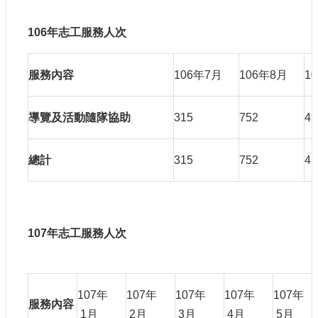
參
觀
106
年志工服務人次
研
服務內容
106年7月
106年8月
1
究
典
藏
導覽及活動隨隊協助
315
752
45
便
民
總計
315
752
45
服
務
公
107
年志工服務人次
開
資
訊
107年
107年
107年
107年
107年
服務內容
網
1月
2月
3月
4月
5月