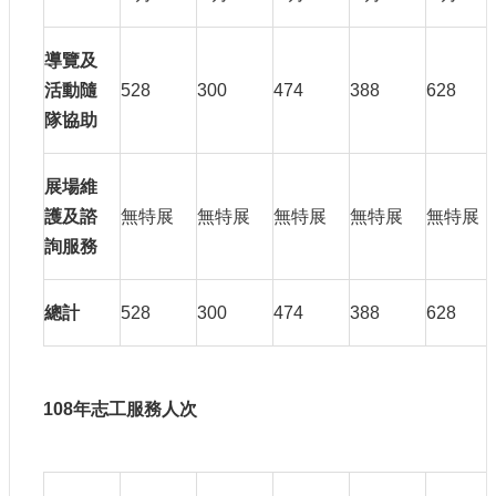
站
導
導覽及
覽
活動隨
528
300
474
388
628
相
隊協助
關
連
結
展場維
服
護及諮
無特展
無特展
無特展
無特展
無特展
務
詢服務
信
箱
總計
528
300
474
388
628
108
年志工服務人次
文
化
部
重