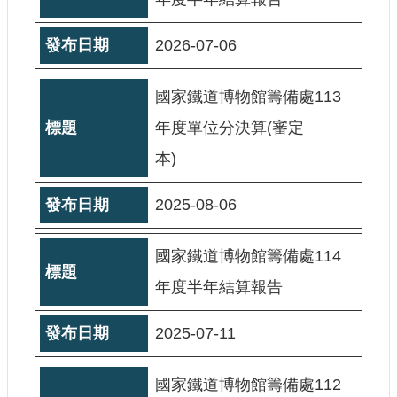
站
導
2026-07-06
覽
相
國家鐵道博物館籌備處113
關
連
年度單位分決算(審定
結
本)
服
務
2025-08-06
信
箱
國家鐵道博物館籌備處114
年度半年結算報告
2025-07-11
文
化
部
國家鐵道博物館籌備處112
重