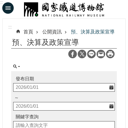
:::
跳到主要內容區塊
進
階
:::
搜
首頁
公開資訊
預、決算及政策宣導
尋
預、決算及政策宣導
En
日
文
發布日期
認
識
～
鐵
博
關鍵字查詢
展
覽