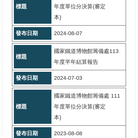
大
年度單位分決算(審定
政
本)
策
個
2024-08-07
資
保
護
國家鐵道博物館籌備處113
網
年度半年結算報告
站
導
2024-07-03
覽
隱
國家鐵道博物館籌備處 111
私
權
年度單位分決算(審定
及
本)
安
全
政
2023-08-08
策