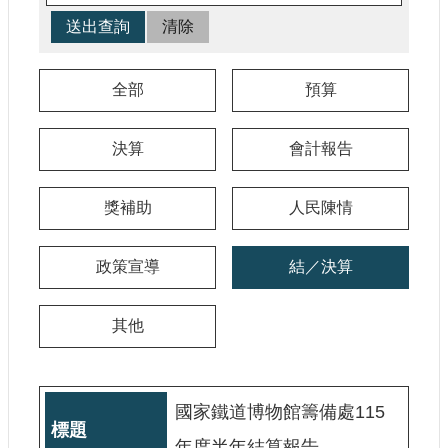
參
觀
研
全部
預算
究
典
決算
會計報告
藏
便
獎補助
人民陳情
民
服
務
政策宣導
結／決算
公
其他
開
資
訊
國家鐵道博物館籌備處115
網
年度半年結算報告