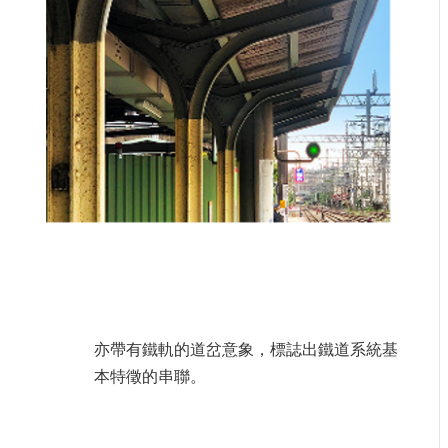
亦帶有鐵軌的道岔意象，標誌出鐵道系統基
本特徵的串聯。