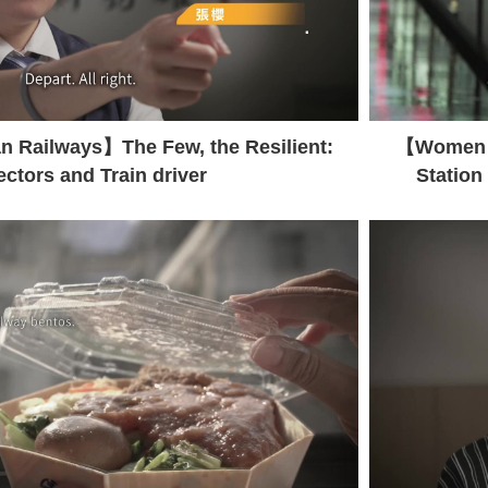
 Railways】The Few, the Resilient:
【Women a
ectors and Train driver
Station