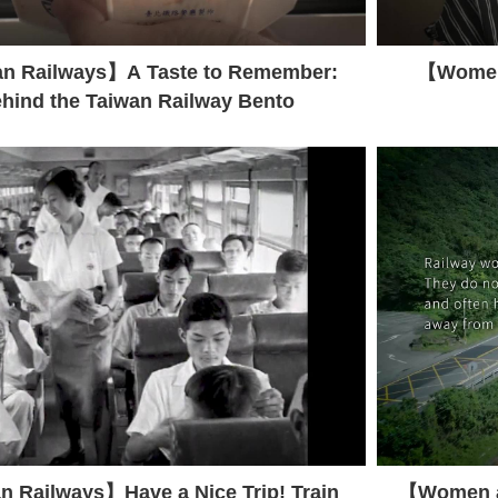
n Railways】A Taste to Remember:
【Women 
hind the Taiwan Railway Bento
 Railways】Have a Nice Trip! Train
【Women at