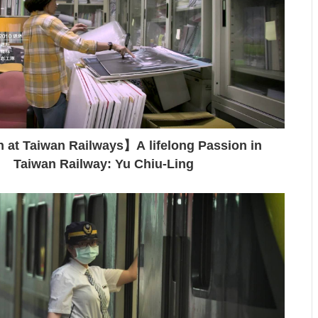
t Taiwan Railways】A lifelong Passion in
Taiwan Railway: Yu Chiu-Ling