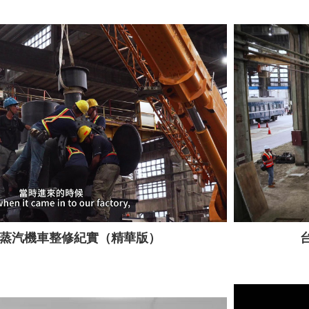
號蒸汽機車整修紀實（精華版）