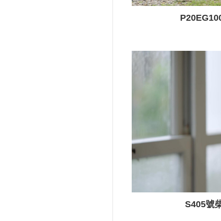
P20EG
S405