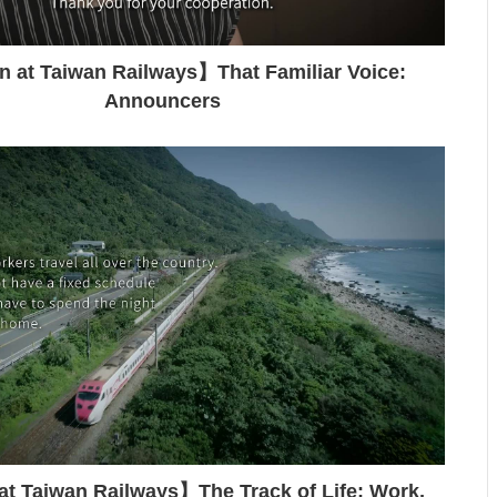
at Taiwan Railways】That Familiar Voice:
Announcers
 Taiwan Railways】The Track of Life: Work,